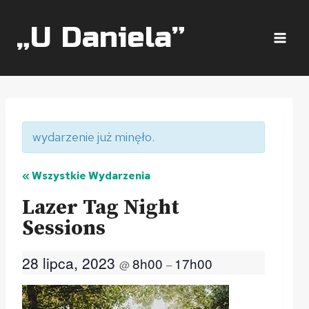
Przeskocz
do
„U Daniela”
treści
wydarzenie już minęło.
« Wszystkie Wydarzenia
Lazer Tag Night
Sessions
28 lipca, 2023
8h00
17h00
@
–